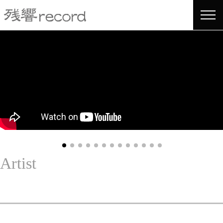
company
artists
music shop
Artist
merchandise
contact/お問い合わせ