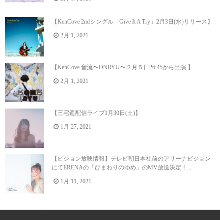
【KenCove 2ndシングル「Give It A Try」2月3日(水)リリース】
2月 1, 2021
【KenCove 音流〜ONRYU〜２月５日26:45から出演 】
2月 1, 2021
【三宅遥配信ライブ1月30日(土)】
1月 27, 2021
【ビジョン放映情報】テレビ朝日本社前のアリーナビジョン
にてERENAの「ひまわりのゆめ」のMV放送決定！...
1月 11, 2021