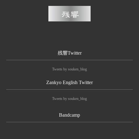
残響Twitter
Tweets by souken_blog
Zankyo English Twitter
Tweets by souken_blog
Bandcamp