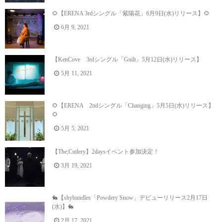
🌻【ERENA 3rdシングル「紫陽花」6月9日(水)リリース】🌻
6月 9, 2021
【KenCove 3rdシングル「Guilt」5月12日(水)リリース】
5月 11, 2021
🌻【ERENA 2ndシングル「Changing」5月5日(水)リリース】
🌻
5月 5, 2021
【The;Cutlery】2daysイベント参加決定！
3月 19, 2021
🐇【shybundles「Powdery Snow」デビューリリース2月17日
(水)】🐇
2月 17, 2021